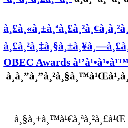
à¸£à¸«à¸±à¸ªà¸£à¸²à¸¢à¸à¸²à
à¸£à¸²à¸‡à¸§à¸±à¸¥à¸—à¸£à¸‡
OBEC Awards à¹’à¹•à¹•à¹
à¸à¸”à¸”à¸²à¸§à¸™à¹Œà¹‚à
à¸§à¸±à¸™à¹€à¸ªà¸²à¸£à¹Œ 