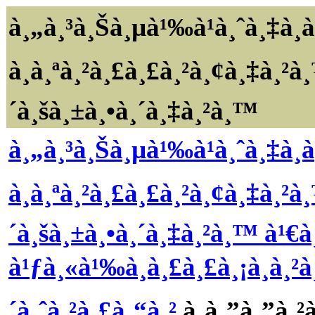
à¸„à¸³à¸Šà¸µà¹‰à¹à¸ˆà¸‡à¸à
à¸à¸ªà¸²à¸£à¸£à¸²à¸¢à¸‡à¸²à
´à¸šà¸±à¸•à¸´à¸‡à¸²à¸™
à¸„à¸³à¸Šà¸µà¹‰à¹à¸ˆà¸‡à¸à
à¸à¸ªà¸²à¸£à¸£à¸²à¸¢à¸‡à¸²à
´à¸šà¸±à¸•à¸´à¸‡à¸²à¸™ à¹€à¸
à¹ƒà¸«à¹‰à¸à¸£à¸£à¸¡à¸à¸²à
´à¸ˆà¸²à¸£à¸“à¸²
à¸à¸”à¸”à¸