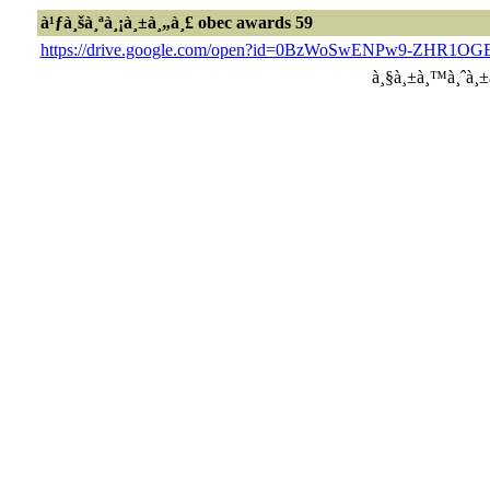
à¹ƒà¸šà¸ªà¸¡à¸±à¸„à¸£ obec awards 59
https://drive.google.com/open?id=0BzWoSwENPw9-Z
à¸§à¸±à¸™à¸ˆà¸±