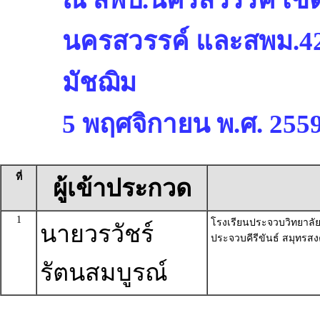
นครสวรรค์ และสพม.42
มัชฌิม
5 พฤศจิกายน พ.ศ. 255
ที่
ผู้เข้าประกวด
1
โรงเรียนประจวบวิทยาลัย
นายวรวัชร์
ประจวบคีรีขันธ์ สมุทรส
รัตนสมบูรณ์