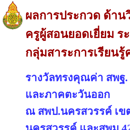
ผลการประกวด ด้านว
ครูผู้สอนยอดเยี่ยม
กลุ่มสาระการเรียนรู
รางวัลทรงคุณค่า สพ
และภาคตะวันออก
ณ สพป.นครสวรรค์ เขต
นครสวรรค์ และสพม.42