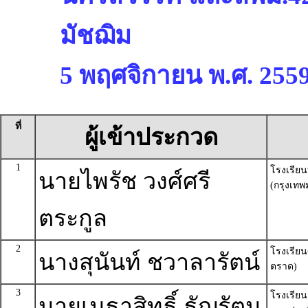
มัชฌิม
5 พฤศจิกายน พ.ศ. 255
ที่
ผู้เข้าประกวด
1
โรงเรีย
นายไพรัช วงศ์ศรี
(กรุงเท
ตระกูล
2
โรงเรียน
นางสุนันท์ ชวาลารัตน์
ตราด)
3
โรงเรียน
นายเมธาสิทธิ์ ธัญรัตน