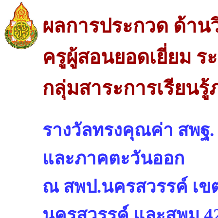
ผลการประกวด ด้านว
ครูผู้สอนยอดเยี่ยม
กลุ่มสาระการเรียนรู
รางวัลทรงคุณค่า สพ
และภาคตะวันออก
ณ สพป.นครสวรรค์ เขต
นครสวรรค์ และสพม.42