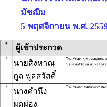
มัชฌิม
5 พฤศจิกายน พ.ศ. 255
ที่
ผู้เข้าประกวด
1
โรงเรียนเบญจมเทพอุทิศจังหว
นายสิงหาณุ
ประจวบคีรีขันธ์ สมุทรสงค
กูล พูลสวัสดิ์
2
โรงเรียนพนัสพิทยาคาร สพม.
นางคำนึง
ผุดผ่อง