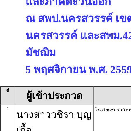
และภาคตะวันออก
ณ สพป.นครสวรรค์ เขต
นครสวรรค์ และสพม.42
มัชฌิม
5 พฤศจิกายน พ.ศ. 255
ที่
ผู้เข้าประกวด
1
โรงเรียนชุมชนบ้าน
นางสาววชิรา บุญ
เกื้อ