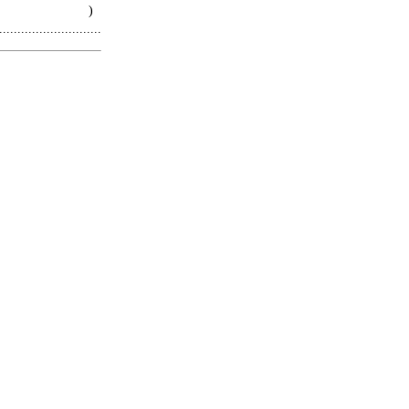
 )
.........................