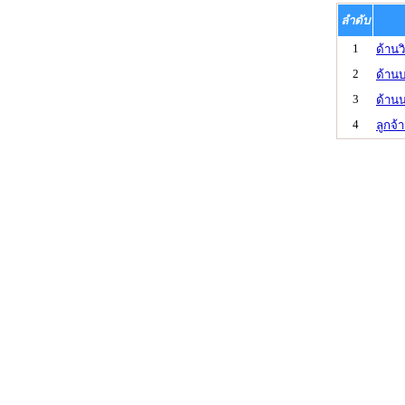
ลำดับ
1
ด้านว
2
ด้านบ
3
ด้าน
4
ลูกจ้